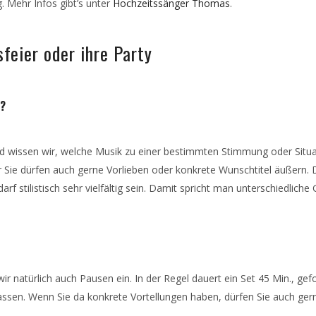
. Mehr Infos gibt’s unter
Hochzeitssänger Thomas
.
sfeier oder ihre Party
r?
nd wissen wir, welche Musik zu einer bestimmten Stimmung oder Situa
Sie dürfen auch gerne Vorlieben oder konkrete Wunschtitel äußern. Di
darf stilistisch sehr vielfältig sein. Damit spricht man unterschiedli
r natürlich auch Pausen ein. In der Regel dauert ein Set 45 Min., g
ssen. Wenn Sie da konkrete Vortellungen haben, dürfen Sie auch gern