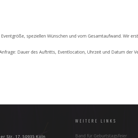
, Eventgröße, speziellen Wünschen und vom Gesamtaufwand. Wir erste
frage: Dauer des Auftritts, Eventlocation, Uhrzeit und Datum der Vera
T
WEITERE LINKS
Band für Geburtstagsfeier
er Str. 17, 50935 Köln